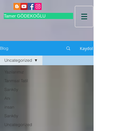
Tamer GÖDEKOĞLU
Kaydol
Blog
Uncategorized
Yazılarımız
Tarımsal Tatil
Sarıköy
Anı
insan
Sarıköy
Uncategorized