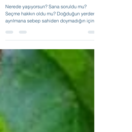
Tercih
Nerede yaşıyorsun? Sana soruldu mu?
Seçme hakkın oldu mu? Doğduğun yerden
ayrılmana sebep sahiden doymadığın için
mi? Doyduğun için bu yerde çok mu
mutlusun? Hangisi? Tercihler mi?
Vazgeçtiklerin mi? Kaç “evet” dedin?