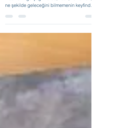
UZUN VEDADoğum kadar, ölüm de
insanların gerçeği.Nerde, nasıl, ne zaman,
ne şekilde geleceğini bilmemenin keyfinde,
doğduğumuz andan itibaren ölüme kadar
geçen zamana ömür diyoruz. Diğer adıyla
“Dünya Hayatı”.Yaşamayı sonlandıran ölüm,
hep çok erkendir, hep çok vakitsizdir. Oysa
vakti, zamanı geldiği içindir ölüm. Biz
inananlar biliriz ki İnsanı ölümden eceli
korur. Ecel gelir bir Veda olurContinue
reading “Uzun Veda”