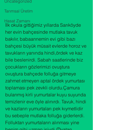
Uncategorized
Tarımsal Üretim
Hasat Zamanı
İlk okula gittiğimiz yıllarda Sarıköyde 
her evin bahçesinde mutlaka tavuk 
bakılır, babaannemin evi gibi bazı 
bahçesi büyük müsait evlerde horoz ve 
tavukların yanında hindi,ördek ve kaz 
bile beslenirdi. Sabah saatlerinde biz 
çocukların gözlerimizi ovuştura 
ovuştura bahçede folluğa gitmeye 
zahmet etmeyen aptal ördek yumurtası 
toplaması pek zevkli olurdu.Çamura 
bulanmış kirli yumurtalar kuyu suyunda 
temizlenir eve öyle alınırdı. Tavuk, hindi 
ve kazların yumurtaları pek kıymetlidir 
bu sebeple mutlaka folluğa giderlerdi. 
Folluktan yumurtaların alınması yine 
benim gibi uzman işiydi,🤔yatan 