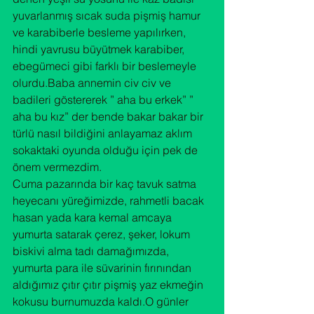
yuvarlanmış sıcak suda pişmiş hamur 
ve karabiberle besleme yapılırken, 
hindi yavrusu büyütmek karabiber, 
ebegümeci gibi farklı bir beslemeyle 
olurdu.Baba annemin civ civ ve 
badileri göstererek ” aha bu erkek” ” 
aha bu kız” der bende bakar bakar bir 
türlü nasıl bildiğini anlayamaz aklım 
sokaktaki oyunda olduğu için pek de 
önem vermezdim.

Cuma pazarında bir kaç tavuk satma 
heyecanı yüreğimizde, rahmetli bacak 
hasan yada kara kemal amcaya 
yumurta satarak çerez, şeker, lokum 
biskivi alma tadı damağımızda, 
yumurta para ile süvarinin fırınından 
aldığımız çıtır çıtır pişmiş yaz ekmeğin 
kokusu burnumuzda kaldı.O günler 