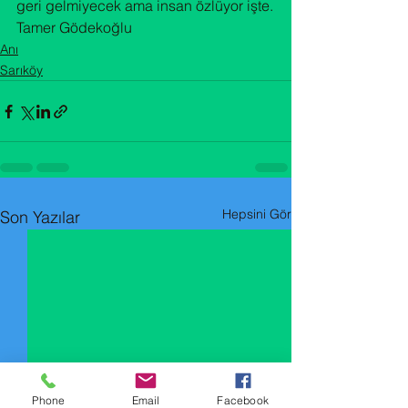
geri gelmiyecek ama insan özlüyor işte.

Tamer Gödekoğlu
Anı
Sarıköy
Hepsini Gör
Son Yazılar
Phone
Email
Facebook