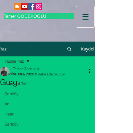
Tamer GÖDEKOĞLU
Kaydol
Yazı
Yazılarımız
Tamer Gödekoğlu
Yazılarımız
20 Oca 2020
2 dakikada okunur
Gurg
Tarımsal Tatil
Sarıköy
Anı
insan
Sarıköy