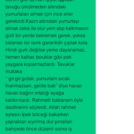
tavuğu ürkütmeden altındaki 
yumurtaları almak için ince eller 
gerekirdi.Kazın altındaki yumurtayı 
almak zeka ile olur yem atıp kalkmasını 
gizli bir yerde beklemek gerek, yoksa 
tıslamalı bir ısırık garantidir çıplak kola. 
Hindi gurk değilse yeme dayanamaz, 
hemen kalkar, tavuklar gibi pek 
yaygara koparmazlardı. Tavuklar 
mutlaka

” gıt gıt gıdak, yumurtam sıcak.

İnanmazsan, gelde bak” diye havalı 
havalı bağırır ortalığı ayağa 
kaldırırlardı. Rahmetli babanem öyle 
dediklerini söylerdi, Allah rahmet 
eylesin.İpek böceği bakarken 
yaprakları sıyrılmış dut şımalları 
bahçede önce düzenli sonra iş 