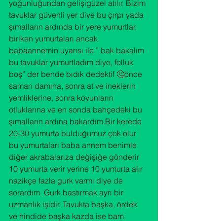
yoğunluğundan gelişigüzel atılır, Bizim 
tavuklar güvenli yer diye bu çırpı yada 
şımalların ardında bir yere yumurtlar, 
biriken yumurtaları ancak 
babaannemin uyarısı ile ” bak bakalım 
bu tavuklar yumurtladım diyo, folluk 
boş” der bende bıdık dedektif 🤔önce 
saman damına, sonra at ve ineklerin 
yemliklerine, sonra koyunların 
otluklarına ve en sonda bahçedeki bu 
şımalların ardına bakardım.Bir kerede 
20-30 yumurta bulduğumuz çok olur 
bu yumurtaları baba annem benimle 
diğer akrabalarıza değişiğe gönderir 
10 yumurta verir yerine 10 yumurta alır 
nazikçe fazla gurk varmı diye de 
sorardım. Gurk bastırmak ayrı bir 
uzmanlık işidir. Tavukta başka, ördek 
ve hindide başka kazda ise bam 