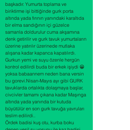
başkadır. Yumurta toplama ve 
biriktirme işi bittiğinde gurk porta 
altında yada fırının yanındaki karaltıda 
bir elma sandığının içi güzelce 
samanla doldurulur cuma akşamına 
denk getirilir ve gurk tavuk yumurtaların 
üzerine yatırılır üzerinede mutlaka 
alışana kadar kapanca kapatılırdı.

Gurkun yemi ve suyu özenle hergün 
kontrol edilirdi buda bir erkek işiydi 😀
yoksa babaannem neden bana versin 
bu gorevi.Nisan-Mayıs ayı gibi GURK 
tavuklarda ortalıkta dolaşmaya başlar, 
civcivler tamamı çıkana kadar Maşınga 
altında yada yanında bir kutuda 
büyütülür en son gurk tavuğa yavruları 
teslim edilirdi..

Ördek badisi kuş otu, kurba boku 
denen yeşil su yosunu ile kaz badisi 