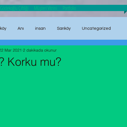
Gödekoğlu Çiftliği
Müşteri Vitrini
Portfolio
ıköy
Anı
insan
Sarıköy
Uncategorized
22 Mar 2021
2 dakikada okunur
anı
? Korku mu?