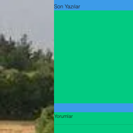
Son Yazılar
YAŞ MAYA
Yorumlar
Baharda sabah erken yaprak ve
çicekler üzerinde yokmuş gibi