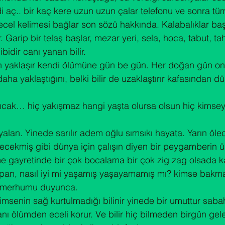
 aç.. bir kaç kere uzun uzun çalar telefonu ve sonra tüm 
ecel kelimesi bağlar son sözü hakkında. Kalabalıklar ba
. Garip bir telaş başlar, mezar yeri, sela, hoca, tabut, tah
bidir canı yanan bilir.

 yaklaşır kendi ölümüne gün be gün. Her doğan gün on
ha yaklaştığını, belki bilir de uzaklaştırır kafasından d
ıcak… hiç yakışmaz hangi yaşta olursa olsun hiç kimsey
alan. Yinede sarılır adem oğlu sımsıkı hayata. Yarın öle
eyecekmiş gibi dünya için çalışın diyen bir peygamberin
me gayretinde bir çok bocalama bir çok zig zag olsada k
apan, nasıl iyi mi yaşamış yaşayamamış mı? kimse bakm
bi merhumu duyunca.
imsenin sağ kurtulmadığı bilinir yinede bir umuttur sab
sanı ölümden eceli korur. Ve bilir hiç bilmeden birgün ge