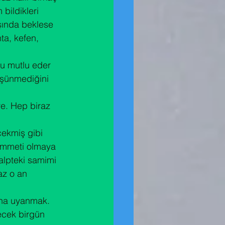
bildikleri 
şında beklese 
ta, kefen, 
u mutlu eder 
üşünmediğini 
e. Hep biraz 
cekmiş gibi 
 ümmeti olmaya 
alpteki samimi 
az o an 
aha uyanmak. 
lecek birgün 