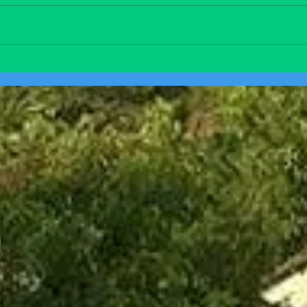
YAŞ
da tıpkı bir uçurtma gibi
dirençtir.Bize bir ip gerek Beden
sağlığı gibi. Bir gövde, bir kuyruk
denge gerek ruh sağlığı gibi. Her
ikisi