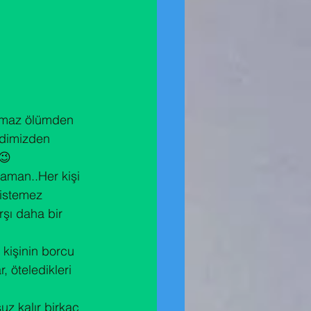
rkmaz ölümden 
dimizden 
😉
aman..Her kişi 
istemez 
şı daha bir 
 kişinin borcu 
 öteledikleri 
z kalır birkaç 