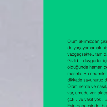
Ölüm aklımızdan çık
de yaşayamamak his
vazgeçsekte.. tam da
Gizli bir duygudur i
öldüğünde hemen cen
mesela. Bu nedenle s
dikkatle savunuruz 
Ölüm nerde ve nasıl,
var, umudu var, alaca
çok…ve vakit yok . Bit
Evin bahçesinde, bal