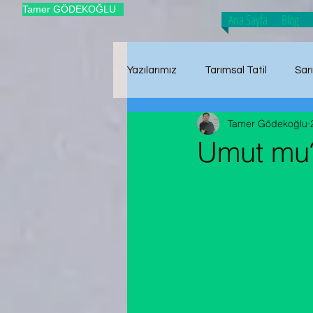
Tamer GÖDEKOĞLU
Ana Sayfa
Blog
Yazılarımız
Tarımsal Tatil
Sar
Tamer Gödekoğlu
Tarımsal Üretim
Hasat Zam
Umut mu