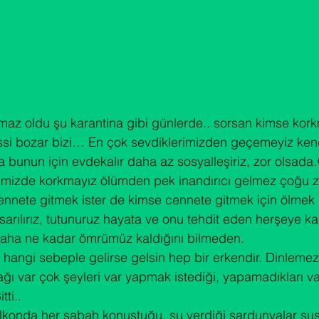
maz oldu şu karantina gibi günlerde.. sorsan kimse ko
si bozar bizi… En çok sevdiklerimizden geçemeyiz ken
 bunun için evdekalır daha az sosyalleşiriz, zor olsada.
çimizde korkmayız ölümden pek inandırıcı gelmez çoğu z
nete gitmek ister de kimse cennete gitmek için ölmek 
arılırız, tutunuruz hayata ve onu tehdit eden herşeye kar
daha ne kadar ömrümüz kaldığını bilmeden.

 hangi sebeple gelirse gelsin hep bir erkendir. Dinlemez
ğı var çok şeyleri var yapmak istediği, yapamadıkları var,
ti..

konda her sabah konuştuğu, su verdiği sardunyalar susu