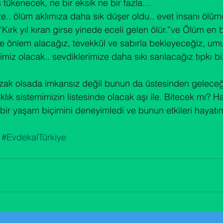
s tükenecek, ne bir eksik ne bir fazla…
bize.. ölüm aklımıza daha sık düşer oldu.. evet insanı ölüm
 “Kırk yıl kıran girse yinede eceli gelen ölür.”ve Ölüm en 
 önlem alacağız, tevekkül ve sabırla bekleyeceğiz, umu
miz olacak.. sevdiklerimize daha sıkı sarılacağız tıpkı bi
zak olsada imkansız değil bunun da üstesinden geleceği
ıklık sistemimizin listesinde olacak aşı ile. Bitecek mı? 
ı bir yaşam biçimini deneyimledi ve bunun etkileri hayatımı
 
#EvdekalTürkiye