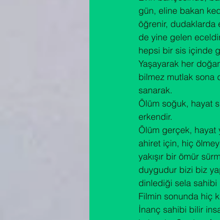
gün, eline bakan kedi
öğrenir, dudaklarda 
de yine gelen eceldir
hepsi bir sis içinde gi
Yaşayarak her doğan
bilmez mutlak sona da
sanarak.

Ölüm soğuk, hayat s
erkendir.

Ölüm gerçek, hayat y
ahiret için, hiç ölm
yakışır bir ömür sür
duygudur bizi biz y
dinlediği sela sahi
Filmin sonunda hiç k
İnanç sahibi bilir in