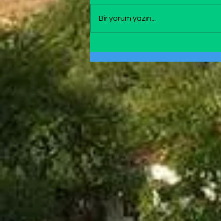
duran bir çiğ vardır, özenle bir
Bir yorum yazın...
kaba toplanır yaş maya tutmak
için. “Oh bee!! bugün okul yok
Cumartesi ve kahvaltı sonrası
sokakta bolca gu