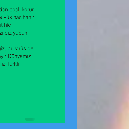
den eceli korur. 
büyük nasihattir 
t hiç 
zi biz yapan 
z, bu virüs de 
Hayır Dünyamız 
zı farklı 