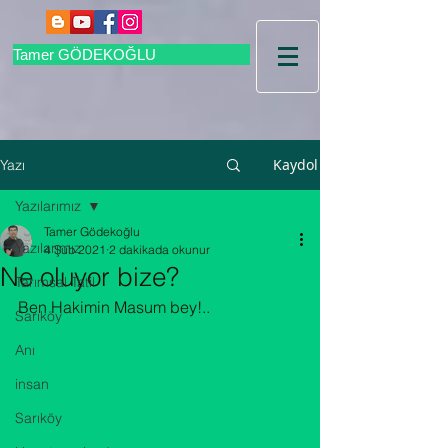
Tamer GÖDEKOĞLU
Kaydol
Yazı
Yazılarımız
Tamer Gödekoğlu
Yazılarımız
4 Şub 2021
2 dakikada okunur
Ne oluyor bize?
Tarımsal Tatil
Ben Hakimin Masum bey!..
Sarıköy
Anı
insan
Sarıköy