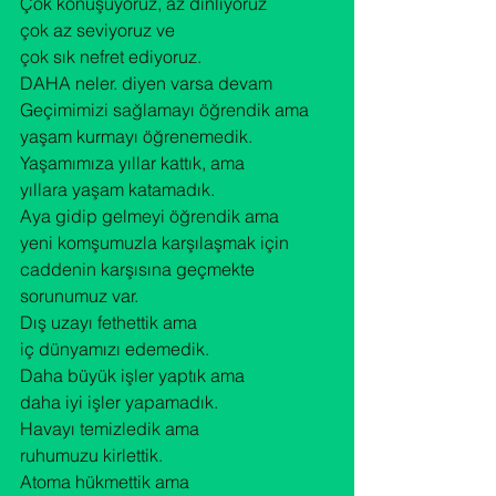
Çok konuşuyoruz, az dinliyoruz

çok az seviyoruz ve

çok sık nefret ediyoruz.
DAHA neler. diyen varsa devam
Geçimimizi sağlamayı öğrendik ama

yaşam kurmayı öğrenemedik.

Yaşamımıza yıllar kattık, ama

yıllara yaşam katamadık.

Aya gidip gelmeyi öğrendik ama

yeni komşumuzla karşılaşmak için 
caddenin karşısına geçmekte 
sorunumuz var.

Dış uzayı fethettik ama

iç dünyamızı edemedik.

Daha büyük işler yaptık ama

daha iyi işler yapamadık.

Havayı temizledik ama

ruhumuzu kirlettik.

Atoma hükmettik ama
