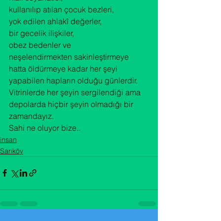
kullanılıp atılan çocuk bezleri,

yok edilen ahlakî değerler,

bir gecelik ilişkiler,

obez bedenler ve

neşelendirmekten sakinleştirmeye 
hatta öldürmeye kadar her şeyi 
yapabilen hapların olduğu günlerdir.

Vitrinlerde her şeyin sergilendiği ama

depolarda hiçbir şeyin olmadığı bir 
zamandayız.

Sahi ne oluyor bize..
insan
Sarıköy