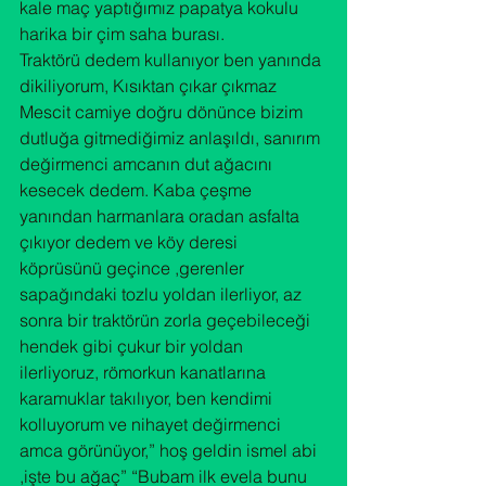
kale maç yaptığımız papatya kokulu 
harika bir çim saha burası.
Traktörü dedem kullanıyor ben yanında 
dikiliyorum, Kısıktan çıkar çıkmaz 
Mescit camiye doğru dönünce bizim 
dutluğa gitmediğimiz anlaşıldı, sanırım 
değirmenci amcanın dut ağacını 
kesecek dedem. Kaba çeşme 
yanından harmanlara oradan asfalta 
çıkıyor dedem ve köy deresi 
köprüsünü geçince ,gerenler 
sapağındaki tozlu yoldan ilerliyor, az 
sonra bir traktörün zorla geçebileceği 
hendek gibi çukur bir yoldan 
ilerliyoruz, römorkun kanatlarına 
karamuklar takılıyor, ben kendimi 
kolluyorum ve nihayet değirmenci 
amca görünüyor,” hoş geldin ismel abi 
,işte bu ağaç” “Bubam ilk evela bunu 