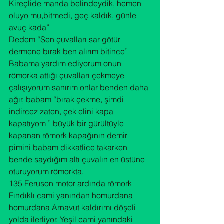
Kireçlide manda belindeydik, hemen 
oluyo mu,bitmedi, geç kaldık, günle 
avuç kada”

Dedem “Sen çuvalları sar götür 
dermene bırak ben alırım bitince”
Babama yardım ediyorum onun 
römorka attığı çuvalları çekmeye 
çalışıyorum sanırım onlar benden daha 
ağır, babam “bırak çekme, şimdi 
indircez zaten, çek elini kapa 
kapatıyom ” büyük bir gürültüyle 
kapanan römork kapağının demir 
pimini babam dikkatlice takarken 
bende saydığım altı çuvalın en üstüne 
oturuyorum römorkta.
135 Feruson motor ardında römork 
Fındıklı cami yanından homurdana 
homurdana Arnavut kaldırımı döşeli 
yolda ilerliyor. Yeşil cami yanındaki 