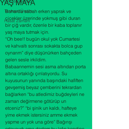
YAŞ MAYA
Uncategorized
Tarımsal Üretim
Baharda sabah erken yaprak ve 
çicekler üzerinde yokmuş gibi duran 
Hasat Zamanı
bir çiğ vardır, özenle bir kaba toplanır 
yaş maya tutmak için. 
“Oh bee!! bugün okul yok Cumartesi 
ve kahvaltı sonrası sokakta bolca gup 
oynarım” diye düşünürken bahçeden 
gelen sesle irkildim.

Babaannemin sesi asma altından porta 
altına ortaklığı çınlatıyordu. Su 
kuyusunun yanında başındaki hafiften 
gevşemiş beyaz çemberini tekrardan 
bağlarken “bu atledimiz buğdeyleri ne 
zaman değirmene götürüp un 
etceniz?” “bi şinik un kaldı, hafteye 
yime ekmek istersiniz amme ekmek 
yapme un yok una göre” Bağırışı 
ortayaydı ama dedem bu lafın kendine 