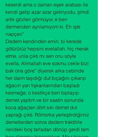
keserdi ama o zaman eşek arabası ile 
kendi gelip azar azar getiriyodu, şimdi 
artık gözleri görmüyor, e ben 
dermenden ayrılamıyom ki. Eh işte 
napçen”
Dedem kendinden emin, bi kerede 
götürürüz hepsini evelallah, hiç merak 
etme, unla çıktı mı sen onu söyle 
evella, Alimallah eve sokmu cekle bizi 
bak ona göre” diyerek arka cebinde 
her daim taşıdığı dut bıçağını çıkarıp 
ağacın yan fışkanlarından başladı 
kesmeğe, o kestikçe ben toplayıp 
demet yaptım ve bir saatin sonunda 
koca ağaçtan dört sıkı demet dut 
yaprağı çıktı. Römorka yerleştirdiğimiz 
demetlerden sonra dedem traktörle 
ilerideki boş tarladan dönüp geldi tam 
ben römorka binecekken, Mavi bissan 