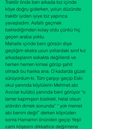
Traktör önde ben arkada toz içinde 
köye doğru giderken, yolun düzünde 
traktör iyiden iyiye toz yapınca 
yavaşladım. Asfaltı geçmek 
beklediğimden kolay oldu çünkü hiç 
geçen araba yoktu.
Mahalle içinde beni görsün diye 
geçtiğim ekstra uzun yollardaki sınıf kız 
arkadaşlarım sokakta değillerdi ve 
hemen hemen kimse görüp şahit 
olmadı bu harika ana. O kadarda güzel 
sürüyordum ki. Tüm çarşıyı geçip Eski 
okul yanında köylülerin Mehmet abi 
Avcılar kulübü yanında beni görüyor “o 
tamer kapmışsın bisikleti, helal olsun 
aldırdın dimek sonunda” “ yok memet 
abi benim değil” derken köprüden 
sonra Hamamın önünden geçip Yeşil 
cami köşesini dikkatlice değirmene 