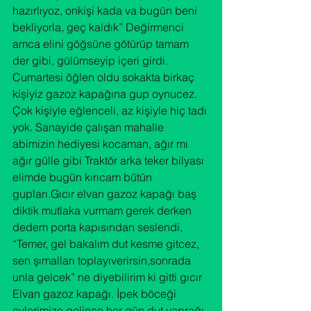
hazırlıyoz, onkişi kada va bugün beni 
bekliyorla, geç kaldık” Değirmenci 
amca elini göğsüne götürüp tamam 
der gibi, gülümseyip içeri girdi.
Cumartesi öğlen oldu sokakta birkaç 
kişiyiz gazoz kapağına gup oynucez. 
Çok kişiyle eğlenceli, az kişiyle hiç tadı 
yok. Sanayide çalışan mahalle 
abimizin hediyesi kocaman, ağır mı 
ağır gülle gibi Traktör arka teker bilyası 
elimde bugün kırıcam bütün 
gupları.Gıcır elvan gazoz kapağı baş 
diktik mutlaka vurmam gerek derken 
dedem porta kapısından seslendi, 
“Temer, gel bakalım dut kesme gitcez, 
sen şımalları toplayıverirsin,sonrada 
unla gelcek” ne diyebilirim ki gitti gıcır 
Elvan gazoz kapağı. İpek böceği 
evlerimize gelince her gün dut yaprağı 