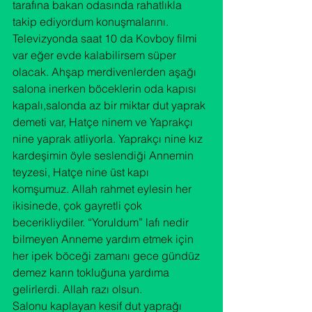
tarafına bakan odasında rahatlıkla 
takip ediyordum konuşmalarını. 
Televizyonda saat 10 da Kovboy filmi 
var eğer evde kalabilirsem süper 
olacak. Ahşap merdivenlerden aşağı 
salona inerken böceklerin oda kapısı 
kapalı,salonda az bir miktar dut yaprak 
demeti var, Hatçe ninem ve Yaprakçı 
nine yaprak atliyorla. Yaprakçı nine kız 
kardeşimin öyle seslendiği Annemin 
teyzesi, Hatçe nine üst kapı 
komşumuz. Allah rahmet eylesin her 
ikisinede, çok gayretli çok 
becerikliydiler. “Yoruldum” lafı nedir 
bilmeyen Anneme yardım etmek için 
her ipek böceği zamanı gece gündüz 
demez karın tokluğuna yardıma 
gelirlerdi. Allah razı olsun.
Salonu kaplayan kesif dut yaprağı 