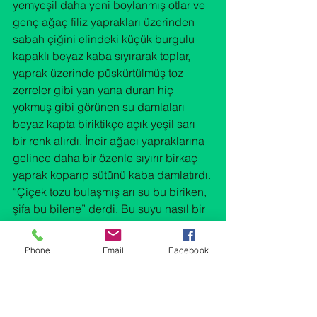
yemyeşil daha yeni boylanmış otlar ve 
genç ağaç filiz yaprakları üzerinden 
sabah çiğini elindeki küçük burgulu 
kapaklı beyaz kaba sıyırarak toplar, 
yaprak üzerinde püskürtülmüş toz 
zerreler gibi yan yana duran hiç 
yokmuş gibi görünen su damlaları 
beyaz kapta biriktikçe açık yeşil sarı 
bir renk alırdı. İncir ağacı yapraklarına 
gelince daha bir özenle sıyırır birkaç 
yaprak koparıp sütünü kaba damlatırdı. 
“Çiçek tozu bulaşmış arı su bu biriken, 
şifa bu bilene” derdi. Bu suyu nasıl bir 
işleme tabi tutar ve harika bazen 
nohutlu maya bazen ekşi maya 
Phone
Email
Facebook
hazırlardı bunu hiç öğrenemedim. 
Keşke daha dikkatle izleseymişim onu.
Bu eski usul yöntemle ekşi maya ile 
hamur tutulan ekmekler bol delikli 