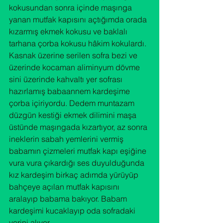
kokusundan sonra içinde maşınga 
yanan mutfak kapısını açtığımda orada 
kızarmış ekmek kokusu ve baklalı 
tarhana çorba kokusu hâkim kokulardı. 
Kasnak üzerine serilen sofra bezi ve 
üzerinde kocaman aliminyum dövme 
sini üzerinde kahvaltı yer sofrası 
hazırlamış babaannem kardeşime 
çorba içiriyordu. Dedem muntazam 
düzgün kestiği ekmek dilimini maşa 
üstünde maşıngada kızartıyor, az sonra 
ineklerin sabah yemlerini vermiş 
babamın çizmeleri mutfak kapı eşiğine 
vura vura çıkardığı ses duyulduğunda 
kız kardeşim birkaç adımda yürüyüp 
bahçeye açılan mutfak kapısını 
aralayıp babama bakıyor. Babam 
kardeşimi kucaklayıp oda sofradaki 
yerini alıyor.