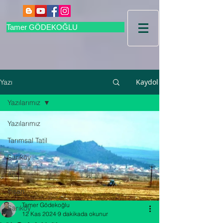
Tamer GÖDEKOĞLU
Kaydol
Yazı
Yazılarımız
Yazılarımız
Tarımsal Tatil
Sarıköy
Anı
insan
Tamer Gödekoğlu
Sarıköy
12 Kas 2024
9 dakikada okunur