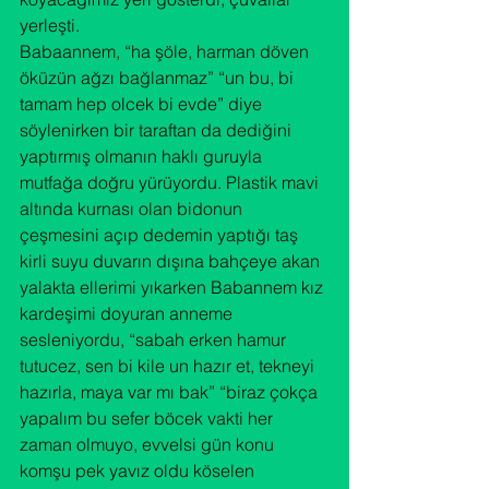
yerleşti.
Babaannem, “ha şöle, harman döven 
öküzün ağzı bağlanmaz” “un bu, bi 
tamam hep olcek bi evde” diye 
söylenirken bir taraftan da dediğini 
yaptırmış olmanın haklı guruyla 
mutfağa doğru yürüyordu. Plastik mavi 
altında kurnası olan bidonun 
çeşmesini açıp dedemin yaptığı taş 
kirli suyu duvarın dışına bahçeye akan 
yalakta ellerimi yıkarken Babannem kız 
kardeşimi doyuran anneme 
sesleniyordu, “sabah erken hamur 
tutucez, sen bi kile un hazır et, tekneyi 
hazırla, maya var mı bak” “biraz çokça 
yapalım bu sefer böcek vakti her 
zaman olmuyo, evvelsi gün konu 
komşu pek yavız oldu köselen 