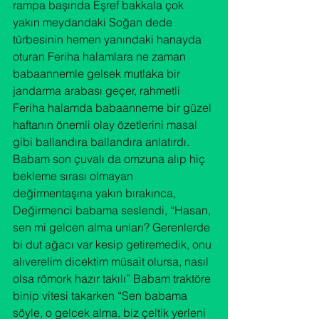
rampa başında Eşref bakkala çok 
yakın meydandaki Soğan dede 
türbesinin hemen yanındaki hanayda 
oturan Feriha halamlara ne zaman 
babaannemle gelsek mutlaka bir 
jandarma arabası geçer, rahmetli 
Feriha halamda babaanneme bir güzel 
haftanın önemli olay özetlerini masal 
gibi ballandıra ballandıra anlatırdı.
Babam son çuvalı da omzuna alıp hiç 
bekleme sırası olmayan 
değirmentaşına yakın bırakınca, 
Değirmenci babama seslendi, “Hasan, 
sen mi gelcen alma unları? Gerenlerde 
bi dut ağacı var kesip getiremedik, onu 
alıverelim dicektim müsait olursa, nasıl 
olsa römork hazır takılı” Babam traktöre 
binip vitesi takarken “Sen babama 
söyle, o gelcek alma, biz çeltik yerleni 