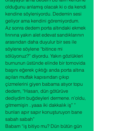
olduğunu anlamış olacak ki o da kendi 
kendine söyleniyordu. Dedemin sesi 
geliyor ama kendini göremiyordum.
Az sonra dedem porta altındaki ekmek 
fırınına yakın alet edevat sandıklarının 
arasından daha duyulur bir ses ile 
söylene söylene “bitince mi 
sölüyonuz?” diyordu. Yakın gözlükleri 
burnunun üstünde elinde bir tornovida 
başını eğerek çıktığı anda porta altına 
açılan mutfak kapısından çıkıp 
çizmelerini giyen babama atıyor topu 
dedem, “Hasan, dün götürüve 
dediydim buğdeyleri dermene. n’oldu, 
gitmemişin ..yaaa iki dakkalık iş” ” 
bunları apır sapır konuşturuyon bane 
sabah sabah”
Babam “iş bitiyo mu? Dün bütün gün 