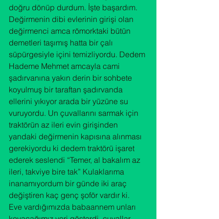
doğru dönüp durdum. İşte başardım.
Değirmenin dibi evlerinin girişi olan 
değirmenci amca römorktaki bütün 
demetleri taşımış hatta bir çalı 
süpürgesiyle içini temizliyordu. Dedem 
Hademe Mehmet amcayla cami 
şadırvanına yakın derin bir sohbete 
koyulmuş bir taraftan şadırvanda 
ellerini yıkıyor arada bir yüzüne su 
vuruyordu. Un çuvallarını sarmak için 
traktörün az ileri evin girişinden 
yandaki değirmenin kapısına alınması 
gerekiyordu ki dedem traktörü işaret 
ederek seslendi “Temer, al bakalım az 
ileri, takviye bire tak” Kulaklarıma 
inanamıyordum bir günde iki araç 
değiştiren kaç genç şoför vardır ki.
Eve vardığımızda babaannem unları 
koyacağımız yeri gösterdi, çuvallar 