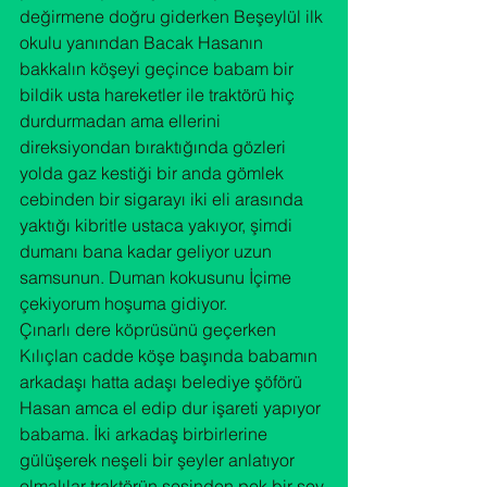
değirmene doğru giderken Beşeylül ilk 
okulu yanından Bacak Hasanın 
bakkalın köşeyi geçince babam bir 
bildik usta hareketler ile traktörü hiç 
durdurmadan ama ellerini 
direksiyondan bıraktığında gözleri 
yolda gaz kestiği bir anda gömlek 
cebinden bir sigarayı iki eli arasında 
yaktığı kibritle ustaca yakıyor, şimdi 
dumanı bana kadar geliyor uzun 
samsunun. Duman kokusunu İçime 
çekiyorum hoşuma gidiyor.

Çınarlı dere köprüsünü geçerken 
Kılıçlan cadde köşe başında babamın 
arkadaşı hatta adaşı belediye şöförü 
Hasan amca el edip dur işareti yapıyor 
babama. İki arkadaş birbirlerine 
gülüşerek neşeli bir şeyler anlatıyor 
olmalılar traktörün sesinden pek bir şey 