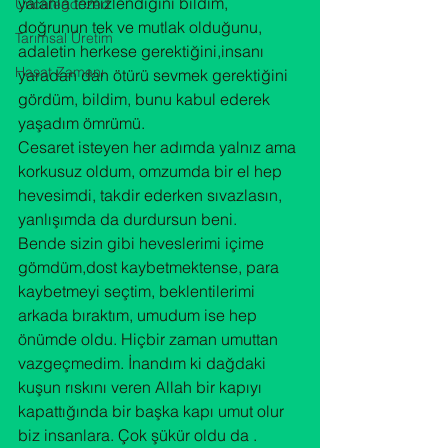
yalanla temizlendiğini bildim, 
Uncategorized
doğrunun tek ve mutlak olduğunu, 
Tarımsal Üretim
adaletin herkese gerektiğini,insanı 
Hasat Zamanı
yaradan dan ötürü sevmek gerektiğini 
gördüm, bildim, bunu kabul ederek 
yaşadım ömrümü.

Cesaret isteyen her adımda yalnız ama 
korkusuz oldum, omzumda bir el hep 
hevesimdi, takdir ederken sıvazlasın, 
yanlışımda da durdursun beni. 
Bende sizin gibi heveslerimi içime 
gömdüm,dost kaybetmektense, para 
kaybetmeyi seçtim, beklentilerimi 
arkada bıraktım, umudum ise hep 
önümde oldu. Hiçbir zaman umuttan 
vazgeçmedim. İnandım ki dağdaki 
kuşun rıskını veren Allah bir kapıyı 
kapattığında bir başka kapı umut olur 
biz insanlara. Çok şükür oldu da .
