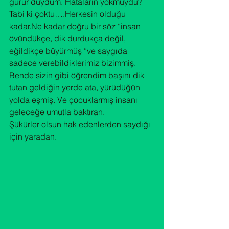
gurur duydum. Hataların yokmuydu? 
Tabi ki çoktu….Herkesin olduğu 
kadar.Ne kadar doğru bir söz “insan 
övündükçe, dik durdukça değil, 
eğildikçe büyürmüş “ve saygıda 
sadece verebildiklerimiz bizimmiş. 
Bende sizin gibi öğrendim başını dik 
tutan geldiğin yerde ata, yürüdüğün 
yolda eşmiş. Ve çocuklarmış insanı 
geleceğe umutla baktıran.
Şükürler olsun hak edenlerden saydığı 
için yaradan. 