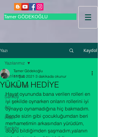
Tamer GÖDEKOĞLU
Kaydol
Yazı
Yazılarımız
Tamer Gödekoğlu
Yazılarımız
11 Şub 2021
3 dakikada okunur
YÜKÜM HEDİYE
Tarımsal Tatil
Hayat oyununda bana verilen rolleri en 
Sarıköy
iyi şekilde oynarken onların rollerini iyi 
Anı
oynayıp oynamadığına hiç bakmadım.
Bende sizin gibi çocukluğumdan beri 
insan
merhametimin arkasından yürüdüm, 
Sarıköy
doğru bildiğimden şaşmadım,yalanın 