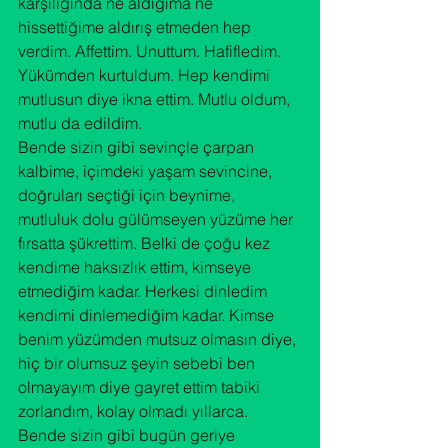
karşılığında ne aldığıma ne 
hissettiğime aldırış etmeden hep 
verdim. Affettim. Unuttum. Hafifledim. 
Yükümden kurtuldum. Hep kendimi 
mutlusun diye ikna ettim. Mutlu oldum, 
mutlu da edildim.
Bende sizin gibi sevinçle çarpan 
kalbime, içimdeki yaşam sevincine, 
doğruları seçtiği için beynime, 
mutluluk dolu gülümseyen yüzüme her 
fırsatta şükrettim. Belki de çoğu kez 
kendime haksızlık ettim, kimseye 
etmediğim kadar. Herkesi dinledim 
kendimi dinlemediğim kadar. Kimse 
benim yüzümden mutsuz olmasın diye, 
hiç bir olumsuz şeyin sebebi ben 
olmayayım diye gayret ettim tabiki 
zorlandım, kolay olmadı yıllarca. 
Bende sizin gibi bugün geriye 