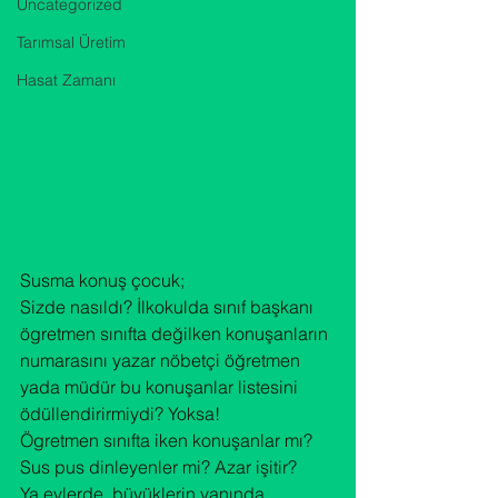
Uncategorized
Tarımsal Üretim
Hasat Zamanı
Susma konuş çocuk;

Sizde nasıldı? İlkokulda sınıf başkanı 
ögretmen sınıfta değilken konuşanların 
numarasını yazar nöbetçi öğretmen 
yada müdür bu konuşanlar listesini 
ödüllendirirmiydi? Yoksa!

Ögretmen sınıfta iken konuşanlar mı? 
Sus pus dinleyenler mi? Azar işitir?

Ya evlerde, büyüklerin yanında 