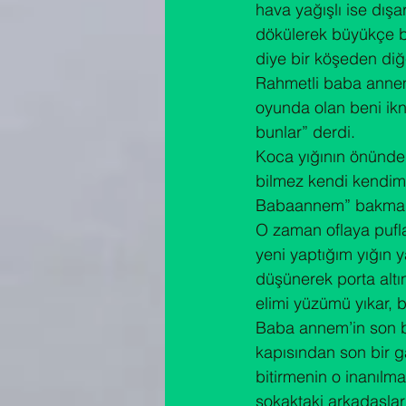
hava yağışlı ise dış
dökülerek büyükçe bi
diye bir köşeden diğe
Rahmetli baba annem
oyunda olan beni ikn
bunlar” derdi.

Koca yığının önünde
bilmez kendi kendime
Babaannem” bakma öy
O zaman oflaya pufla
yeni yaptığım yığın y
düşünerek porta altı
elimi yüzümü yıkar, b
Baba annem’in son bi
kapısından son bir ga
bitirmenin o inanıl
sokaktaki arkadaşlar