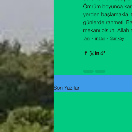
Ömrüm boyunca karşı
yerden başlamakla, t
günlerde rahmetli B
mekanı olsun. Allah 
Anı
insan
Sarıköy
Son Yazılar