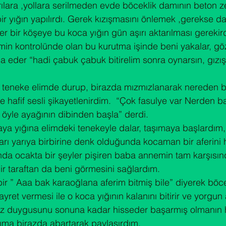
arılara ,yollara serilmeden evde böceklik damının beton 
r yığın yapılırdı. Gerek kızışmasını önlemek ,gerekse d
r bir köşeye bu koca yığın gün aşırı aktarılması gerekird
in kontrolünde olan bu kurutma işinde beni yakalar, gö
a eder “hadi çabuk çabuk bitirelim sonra oynarsın, gızış
 teneke elimde durup, birazda mızmızlanarak nereden 
 hafif sesli şikayetlenirdim.  “Çok fasulye var Nerden b
le ayağının dibinden başla” derdi.

ya yığına elimdeki tenekeyle dalar, taşımaya başlardım, 
arı yarıya birbirine denk olduğunda kocaman bir aferini h
nda ocakta bir şeyler pişiren baba annemin tam karşısı
ir taraftan da beni görmesini sağlardım.

r ” Aaa bak karaoğlana aferim bitmiş bile” diyerek böce
yret vermesi ile o koca yığının kalanını bitirir ve yorgun
maz duygusunu sonuna kadar hisseder başarmış olmanın h
ıma birazda abartarak paylaşırdım.