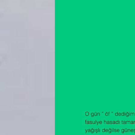
O gün ” öf ” dediğim
fasulye hasadı tamam
yağışlı değilse güne