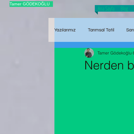
Tamer GÖDEKOĞLU
Ana Sayfa
Blog
Yazılarımız
Tarımsal Tatil
Sar
Tamer Gödekoğlu
Tarımsal Üretim
Hasat Zam
Nerden b