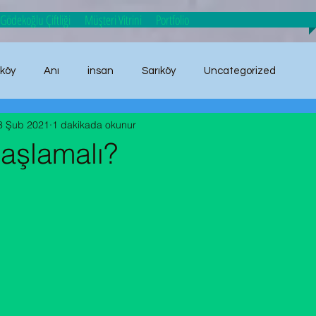
Gödekoğlu Çiftliği
Müşteri Vitrini
Portfolio
ıköy
Anı
insan
Sarıköy
Uncategorized
8 Şub 2021
1 dakikada okunur
anı
aşlamalı?