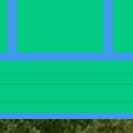
Ruh tedavisi
Uçurtmayı uçuran rüzgar değil
rüzgâra direncidir. İnsanın hayatı
YAŞ
da tıpkı bir uçurtma gibi
dirençtir.Bize bir ip gerek Beden
sağlığı gibi. Bir gövde, bir kuyruk
denge gerek ruh sağlığı gibi. Her
ikisi