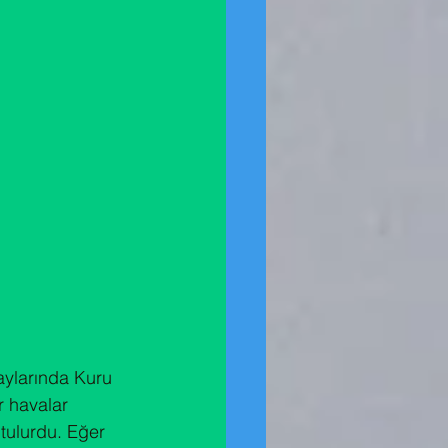
aylarında Kuru 
r havalar 
tulurdu. Eğer 