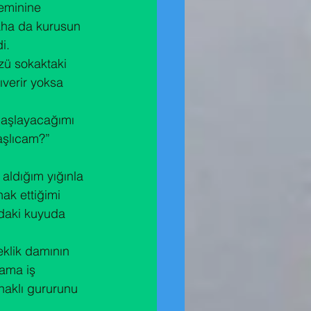
zeminine 
aha da kurusun 
i. 
zü sokaktaki 
ıverir yoksa 
başlayacağımı 
aşlıcam?”
aldığım yığınla 
ak ettiğimi 
ndaki kuyuda 
klik damının 
 ama iş 
aklı gururunu 