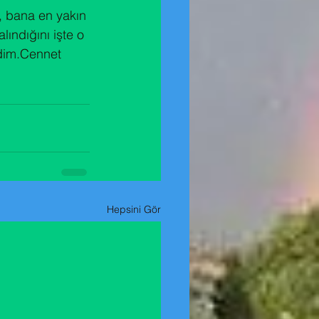
 bana en yakın 
ındığını işte o 
dim.Cennet 
Hepsini Gör