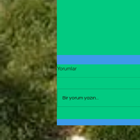
YAŞ MAYA
Yorumlar
Baharda sabah erken yaprak ve
çicekler üzerinde yokmuş gibi
duran bir çiğ vardır, özenle bir
Bir yorum yazın...
kaba toplanır yaş maya tutmak
için. “Oh bee!! bugün okul yok
Cumartesi ve kahvaltı sonrası
sokakta bolca gu