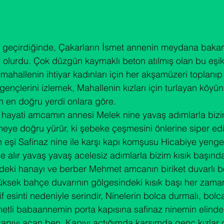
i geçirdiğinde, Çakarların İsmet annenin meydana bakan 
 olurdu. Çok düzgün kaymaklı beton atılmış olan bu eşik 
ahallenin ihtiyar kadınları için her akşamüzeri toplanıp
nçlerini izlemek, Mahallenin kızları için turlayan köyün d
n en doğru yerdi onlara göre.
 hayati amcamın annesi Melek nine yavaş adımlarla bizim
eye doğru yürür, ki şebeke çeşmesini önlerine siper ed
 eşi Safinaz nine ile karşı kapı komşusu Hicabiye yenge 
 alır yavaş yavaş acelesiz adımlarla bizim kısık başında
eki hanayı ve berber Mehmet amcanın biriket duvarlı b
ı yüksek bahçe duvarının gölgesindeki kısık başı her za
f esinti nedeniyle serindir, Ninelerin bolca durmalı, bolc
etli babaannemin porta kapısına safinaz ninemin elinde
apıyı açan ben. Kapıyı açtığımda karşımda genç kızlar gi