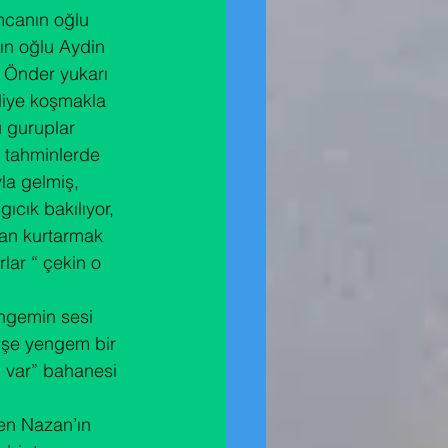
canın oğlu 
ın oğlu Aydin 
 Önder yukarı 
diye koşmakla 
ü guruplar 
 tahminlerde 
a gelmiş, 
cık bakılıyor, 
an kurtarmak 
lar “ çekin o 
engemin sesi 
yşe yengem bir 
m var” bahanesi 
ken Nazan’ın 