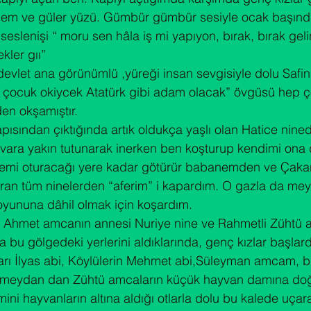
nem ve güler yüzü. Gümbür gümbür sesiyle ocak başınd
lenişi “ moru sen hâla iş mi yapıyon, bırak, bırak gelin
kler gıı”
vlet ana görünümlü ,yüreği insan sevgisiyle dolu Safin
u çocuk okiycek Atatürk gibi adam olacak” övgüsü hep ç
en okşamıştır.
sından çıktığında artık oldukça yaşlı olan Hatice nined
vara yakın tutunarak inerken ben koşturup kendimi ona
mi oturacağı yere kadar götürür babanemden ve Çakarl
ran tüm ninelerden “aferim” i kapardım. O gazla da mey
oyununa dâhil olmak için koşardım.
n Ahmet amcanın annesi Nuriye nine ve Rahmetli Zühtü 
 bu gölgedeki yerlerini aldıklarında, genç kızlar başlar
ları İlyas abi, Köylülerin Mehmet abi,Süleyman amcam, bi
r meydan dan Zühtü amcaların küçük hayvan damına doğ
mini hayvanların altına aldığı otlarla dolu bu kalede uçara