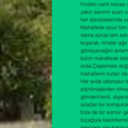
Fındıklı cami hocası
yakın sanırım ezan va
her döndüklerinde ye
Mahallede oyun tüm h
dama sürüp tam sokağ
koşarak, nineler ağı
gitmeyeceğini anlama
bizim mahallede dolaş
orda Çeştemele doğr
mahallenin kızları 
Her evde istisnasız 
pişirilmişlerden olm
gönderirlerdi, dışar
sıradan bir komşuluk
bize de bir somun ge
bıçağıyla kesilirkenki
tepsiden alıp koklay