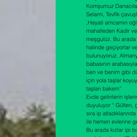
Komşumuz Danacılar
Selami, Tevfik çavuş
,Hayati amcamın oğlu
mahalleden Kadir ve 
meşgulüz. Bu arada Kö
halinde geçiyorlar v
bulunuyoruz. Almany
babasının arabasıyla
ben ve benim gibi d
için yola taşlar koyu
taşları bakem”
Evde gelinlerin işler
duyuluyor “ Gülten, 
sıra ip atladıkların
ile hemen evlerine ge
Bu arada kızlar ipi b