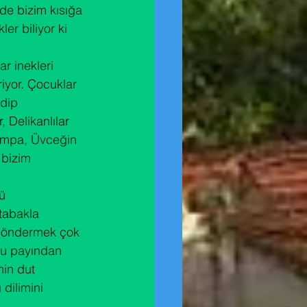
de bizim kısığa 
er biliyor ki 
r inekleri 
iyor. Çocuklar 
dip 
 Delikanlılar 
rampa, Üvceğin 
bizim 
ü 
tabakla 
 göndermek çok 
şu payından 
min dut 
 dilimini 