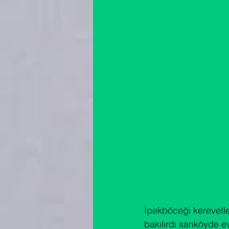
İpekböceği kerevetle
bakılırdı sarıköyde evl