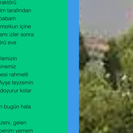
raktörü 
im tarafından 
n babam 
ömorkun içine 
mı izler sonra 
örü eve 
llemizin 
ninemiz 
esi rahmetli 
Ayşe teyzemin 
 doyurur kolar 
en bugün hala 
zeni, gelen 
e benim yemem 