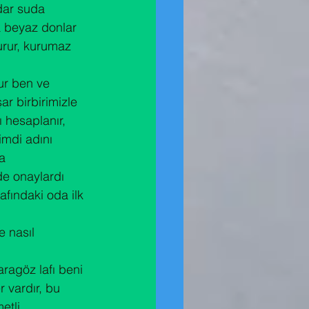
dar suda 
 beyaz donlar 
kurur, kurumaz 
ur ben ve 
r birbirimizle 
ı hesaplanır, 
imdi adını 
a 
de onaylardı 
fındaki oda ilk 
 nasıl 
ragöz lafı beni 
 vardır, bu 
tli 