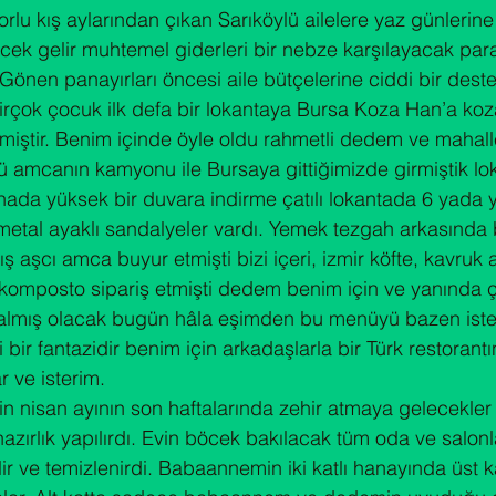
rlu kış aylarından çıkan Sarıköylü ailelere yaz günlerine
cek gelir muhtemel giderleri bir nebze karşılayacak para 
Gönen panayırları öncesi aile bütçelerine ciddi bir deste
rçok çocuk ilk defa bir lokantaya Bursa Koza Han’a koza
rmiştir. Benim içinde öyle oldu rahmetli dedem ve mahal
 amcanın kamyonu ile Bursaya gittiğimizde girmiştik lo
inada yüksek bir duvara indirme çatılı lokantada 6 yada y
metal ayaklı sandalyeler vardı. Yemek tezgah arkasında
ş aşcı amca buyur etmişti bizi içeri, izmir köfte, kavruk a
a komposto sipariş etmişti dedem benim için ve yanında 
almış olacak bugün hâla eşimden bu menüyü bazen ist
 bir fantazidir benim için arkadaşlarla bir Türk restorant
r ve isterim.
in nisan ayının son haftalarında zehir atmaya gelecekler
azırlık yapılırdı. Evin böcek bakılacak tüm oda ve salon
lir ve temizlenirdi. Babaannemin iki katlı hanayında üst ka