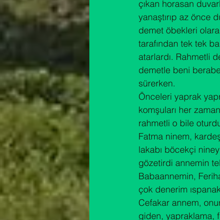
çıkan horasan duvarla
yanaştırıp az önce d
demet öbekleri olarak
tarafından tek tek b
atarlardı. Rahmetli 
demetle beni berabe
sürerken.

Önceleri yaprak yapra
komşuları her zaman 
rahmetli o bile otur
Fatma ninem, kardeş
lakabı böcekçi nineyd
gözetirdi annemin te
Babaannemin, Feriha 
çok denerim ıspanak 
Cefakar annem, onun
giden, yapraklama, 