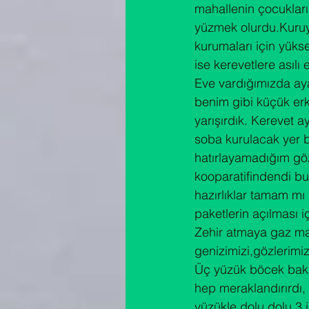
mahallenin çocukları
yüzmek olurdu.Kuruya
kurumaları için yükse
ise kerevetlere asılı
Eve vardığımızda ayak
benim gibi küçük erk
yarışırdık. Kerevet ay
soba kurulacak yer bel
hatırlayamadığım göz
kooparatifindendi bu
hazırlıklar tamam mı
paketlerin açılması i
Zehir atmaya gaz mask
genizimizi,gözlerimizi
Üç yüzük böcek bakıy
hep meraklandırırdı,
yüzükle dolu dolu 3