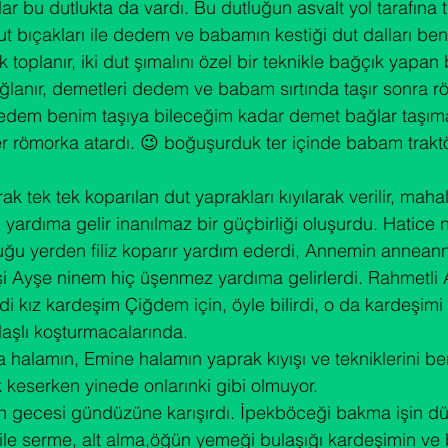
r bu dutlukta da vardı. Bu dutluğun asvalt yol tarafına t
ut bıçakları ile dedem ve babamın kestiği dut dalları ben
 toplanır, iki dut şımalını özel bir teknikle bağçık yapa
ağlanır, demetleri dedem ve babam sırtında taşır sonra r
dedem benim taşıya bileceğim kadar demet bağlar taşıma
r römorka atardı. 😉 boğuşurduk ter içinde babam trakt
k tek tek koparılan dut yaprakları kıyılarak verilir, maha
yardıma gelir inanılmaz bir güçbirliği oluşurdu. Hatice 
duğu yerden filiz koparır yardım ederdi, Annemin anneann
i Ayşe ninem hiç üşenmez yardıma gelirlerdi. Rahmetli 
i kız kardeşim Çiğdem için, öyle bilirdi, o da kardeşimi
laşlı koşturmacalarında.
halamın, Emine halamın yaprak kıyışı ve tekniklerini b
keserken yinede onlarınki gibi olmuyor.

 gecesi gündüzüne karışırdı. İpekböceği bakma işin dü
file serme, alt alma,öğün yemeği bulaşığı kardeşimin v