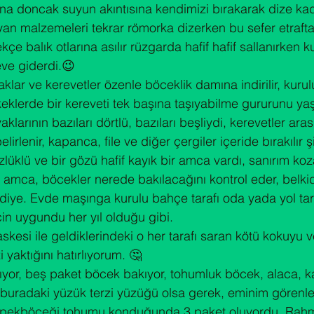
na doncak suyun akıntısına kendimizi bırakarak dize ka
n malzemeleri tekrar römorka dizerken bu sefer etrafta
kçe balık otlarına asılır rüzgarda hafif hafif sallanırken 
 eve giderdi.😉
lar ve kerevetler özenle böceklik damına indirilir, kurul
eklerde bir kereveti tek başına taşıyabilme gururunu yaşa
aklarının bazıları dörtlü, bazıları beşliydi, kerevetler aras
irlenir, kapanca, file ve diğer çergiler içeride bırakılır ş
lüklü ve bir gözü hafif kayık bir amca vardı, sanırım koz
 amca, böcekler nerede bakılacağını kontrol eder, belki
 diye. Evde maşınga kurulu bahçe tarafı oda yada yol tara
çin uygundu her yıl olduğu gibi.

esi ile geldiklerindeki o her tarafı saran kötü kokuyu ve
 yaktığını hatırlıyorum. 🤔
or, beş paket böcek bakıyor, tohumluk böcek, alaca, ka
 buradaki yüzük terzi yüzüğü olsa gerek, eminim görenler
 ipekböceği tohumu konduğunda 3 paket oluyordu. Rahme