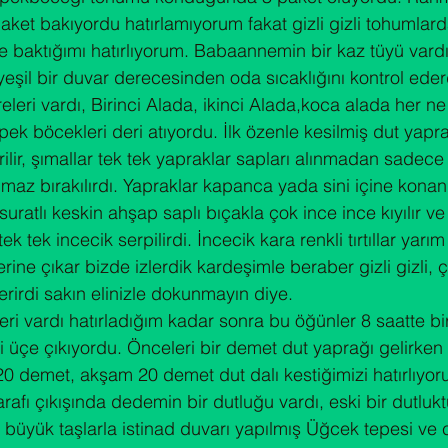
et bakıyordu hatırlamıyorum fakat gizli gizli tohumlard
ye baktığımı hatırlıyorum. Babaannemin bir kaz tüyü vard
yeşil bir duvar derecesinden oda sıcaklığını kontrol eder
releri vardı, Birinci Alada, ikinci Alada,koca alada her 
k böcekleri deri atıyordu. İlk özenle kesilmiş dut yaprak
ilir, şımallar tek tek yapraklar sapları alınmadan sadece 
alınmaz bırakılırdı. Yapraklar kapanca yada sini içine kona
suratlı keskin ahşap saplı bıçakla çok ince ince kıyılır v
e tek tek incecik serpilirdi. İncecik kara renkli tırtıllar yarı
rine çıkar bizde izlerdik kardeşimle beraber gizli gizli, 
rirdi sakın elinizle dokunmayın diye.

i vardı hatırladığım kadar sonra bu öğünler 8 saatte bir
bi üçe çıkıyordu. Önceleri bir demet dut yaprağı gelirke
 demet, akşam 20 demet dut dalı kestiğimizi hatırlıyor
rafı çıkışında dedemin bir dutluğu vardı, eski bir dutlukt
büyük taşlarla istinad duvarı yapılmış Üğcek tepesi ve 