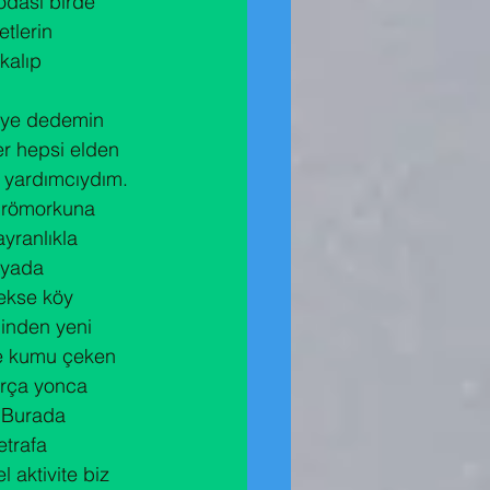
odası birde 
tlerin 
kalıp 
eye dedemin 
ler hepsi elden 
 yardımcıydım. 
r römorkuna 
yranlıkla 
 yada 
cekse köy 
binden yeni 
ere kumu çeken 
arça yonca 
. Burada 
etrafa 
 aktivite biz 