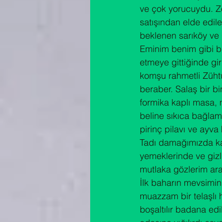
ve çok yorucuydu. Zo
satışından elde edile
beklenen sarıköy ve 
Eminim benim gibi bi
etmeye gittiğinde gi
komşu rahmetli Zühtü
beraber. Salaş bir b
formika kaplı masa, 
beline sıkıca bağlamı
pirinç pilavı ve ayv
Tadı damağımızda k
yemeklerinde ve gizli
mutlaka gözlerim ara
İlk baharın mevsimin
muazzam bir telaşlı h
boşaltılır badana edi