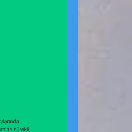
ylarında 
ımları sürekli 