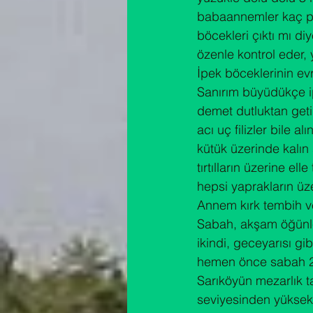
babaannemler kaç pak
böcekleri çıktı mı di
özenle kontrol eder, 
İpek böceklerinin ev
Sanırım büyüdükçe ipe
demet dutluktan getir
acı uç filizler bile 
kütük üzerinde kalın 
tırtılların üzerine ell
hepsi yaprakların üze
Annem kırk tembih ve
Sabah, akşam öğünler
ikindi, geceyarısı gi
hemen önce sabah 20
Sarıköyün mezarlık ta
seviyesinden yüksek 