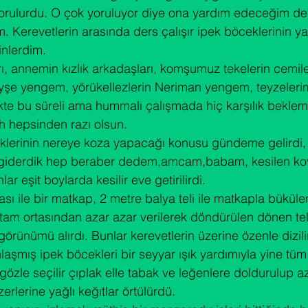
rulurdu. O çok yoruluyor diye ona yardım edeceğim d
. Kerevetlerin arasında ders çalışır ipek böceklerinin ya
inlerdim.

arı, annemin kızlık arkadaşları, komşumuz tekelerin cemi
ayşe yengem, yörükellezlerin Neriman yengem, teyzeleri
likte bu süreli ama hummalı çalışmada hiç karşılık beklem
ah hepsinden razı olsun.

klerinin nereye koza yapacağı konusu gündeme gelirdi, 
giderdik hep beraber dedem,amcam,babam, kesilen koval
r eşit boylarda kesilir eve getirilirdi.

 ile bir matkap, 2 metre balya teli ile matkapla bükülen
 tam ortasından azar azar verilerek döndürülen dönen tel
rça görünümü alırdı. Bunlar kerevetlerin üzerine özenle dizil
aşmış ipek böcekleri bir seyyar ışık yardımıyla yine tü
 gözle seçilir çıplak elle tabak ve leğenlere doldurulup a
üzerlerine yağlı keğıtlar örtülürdü.