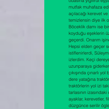
odasına yığılırdı e
mutfak muhafaza edili
açılacağı kerevet ve 
temizlensin diye ilk
Böceklik damı ise b
koyduğu eşeklerin üzer
geçerdi. Onarım işin
Hepsi elden geçer so
istiflenirlerdi, Sül
izlerdim. Keçi derey
uzunparaya giderken a
çıkışında çınarlı yo
dere yatağına traktör
traktörlerin yol izi 
tarlasının izasındak
ayaklar, kerevetler, f
düzgünce serilir ögle