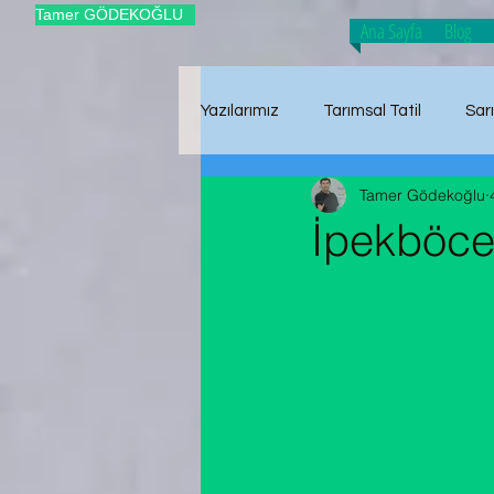
Tamer GÖDEKOĞLU
Ana Sayfa
Blog
Yazılarımız
Tarımsal Tatil
Sar
Tamer Gödekoğlu
Tarımsal Üretim
Hasat Zam
İpekböce