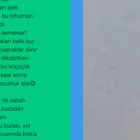
an ipek 
ı bu tohumları 
di.
ne demekse? 
ları belki bur 
yapraklar alınır 
n dikdörtken 
e bu küçüçük 
m saat sonra 
çocukluk işte😉 
 ile sabah 
n ,kozadan 
um.
u burası, yol 
civarında bolca 