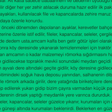
şyalar. Alt katta sadece babaannem ve dedemin uyuduğu 
r diğer her yer zehir atılacak duruma hazır edilir ilk pake
ayakları, kullanılacak file ve kapancalarda zehire maruz 
 odaya özenle konurdu.

ir önceki dönemden depolanan ayaklar, kerevetler bahç
ine özenle istif edilir, fileler, kapancalar, seleler, çergi
de dedem usta,amcam kalfa ben getir götür işleri olarak
nra köy deresinde yıkanarak temizlenmeleri için traktö
eyman amcamın o kadar malzemeyi römorka sığdırmasını ha
e gidilecekse topraklık mevkii sonundaki meydan geçidi
yvalı dere altındaki geçite gidilir, köy deresine gidile
l bitimindeki soğuk hava deposu yanından, salhanenin di
le römork arkada girilir, dere yatağında biriketçilere d
takip edilerek yukarı gidip bizim çayıra varmadan küçük p
i derenin dirsek yaptığı meydanlık yere varınca dururduk
ileler, kapancalar, seleler güzelce yıkanır, kurumaları için 
 güneşi altında kurumaları beklenirdi. Beklerken en güzel