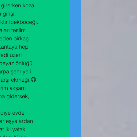
 girerken koza 
girişi, 
ktir ipekböceği.
ları teslim 
leden birkaç 
kantaya hep 
edi üzeri 
 beyaz önlüğü 
rpa şehriyeli 
çarşı ekmeği.😉
erim akşam 
ına gidersek, 
 diye evde 
lar eşyalardan 
t iki yatak 