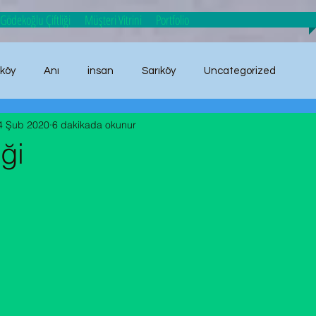
Gödekoğlu Çiftliği
Müşteri Vitrini
Portfolio
ıköy
Anı
insan
Sarıköy
Uncategorized
4 Şub 2020
6 dakikada okunur
anı
ği