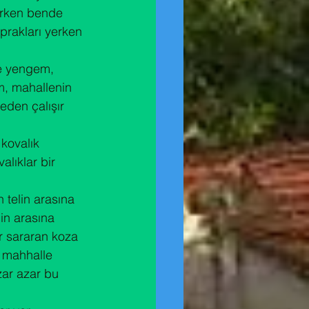
erken bende 
prakları yerken 
le yengem, 
m, mahallenin 
eden çalışır 
kovalık 
ıklar bir 
 telin arasına 
in arasına 
ir sararan koza 
m mahhalle 
zar azar bu 