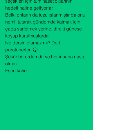
seçtikleri için tüm haset oklarının 
hedefi haline geliyorlar.

Belki onların da tuzu ıslanmıştır da onu 
nemli tutarak gündemde kalmak için 
çaba sarfetmek yerine, direkt güneşe 
koyup kurutmuşlardır.

Ne dersin olamaz mı? Dert 
paratonerleri 🙄

Şükür bir erdemdir ve her insana nasip 
olmaz.

Esen kalın.