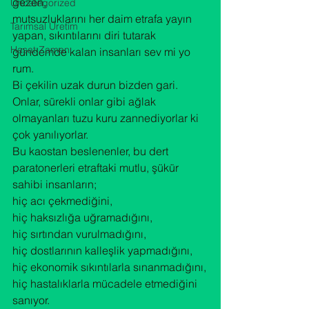
gezen,

Uncategorized
mutsuzluklarını her daim etrafa yayın 
Tarımsal Üretim
yapan, sıkıntılarını diri tutarak 
Hasat Zamanı
gündemde kalan insanları sev mi yo 
rum.

Bi çekilin uzak durun bizden gari.
Onlar, sürekli onlar gibi ağlak 
olmayanları tuzu kuru zannediyorlar ki 
çok yanılıyorlar.

Bu kaostan beslenenler, bu dert 
paratonerleri etraftaki mutlu, şükür 
sahibi insanların;

hiç acı çekmediğini,

hiç haksızlığa uğramadığını,

hiç sırtından vurulmadığını,

hiç dostlarının kalleşlik yapmadığını,

hiç ekonomik sıkıntılarla sınanmadığını,

hiç hastalıklarla mücadele etmediğini 
sanıyor.
