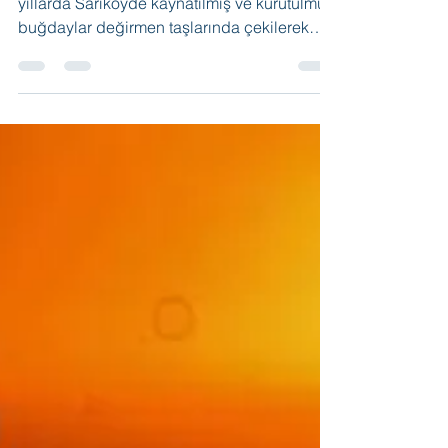
Tamer Gödekoğlu
7 Şub 2021
3 dakikada okunur
Bulguru kaynatırlar…
Her bir şeyin süper marketlerden alınmadığı
yıllarda Sarıköyde kaynatılmış ve kurutulmuş
buğdaylar değirmen taşlarında çekilerek
bulgur olurdu. Bulgur çekme hem yorucu,
hem de uzun zaman alan bir işti. Bunun için
bulgur çekme işide imece tekniğiyle
yapılırdı mahalle komşuları yada yakın
akrabalar bir araya gelir bu yorucu işi de
eğlenceli hale getirirlerdi. Değirmen taşları
da dübekContinue reading “Bulguru
kaynatırlar…”