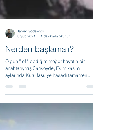
Tamer Gödekoğlu
8 Şub 2021
1 dakikada okunur
Nerden başlamalı?
O gün ” öf ” dediğim meğer hayatın bir
anahtarıymış.Sarıköyde, Ekim kasım
aylarında Kuru fasulye hasadı tamamen
biter, fasulyeler batozdan sonra çuvallara
doldurulur havalar yağışlı değilse güneşli
günlerde naylonlar üzerinde yol yada