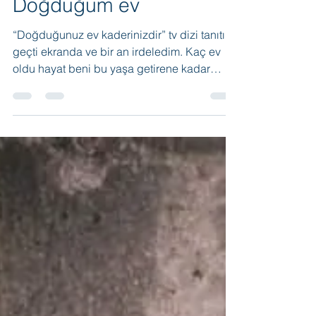
Tamer Gödekoğlu
8 Şub 2021
5 dakikada okunur
Doğduğum ev
“Doğduğunuz ev kaderinizdir” tv dizi tanıtımı
geçti ekranda ve bir an irdeledim. Kaç ev
oldu hayat beni bu yaşa getirene kadar
kaderimin gezdirdiği kaçıncı ev doğduğum
evden bu yana? Resimdeki ev ben ve kız
kardeşlerimin doğup büyüdüğü, annemin
gelin geldiği ev. Bu ev aynı zamanda
babam, amcam ve halalarımın da doğup
büyüdüğü ev. Halalarım buContinue reading
“Doğduğum ev”