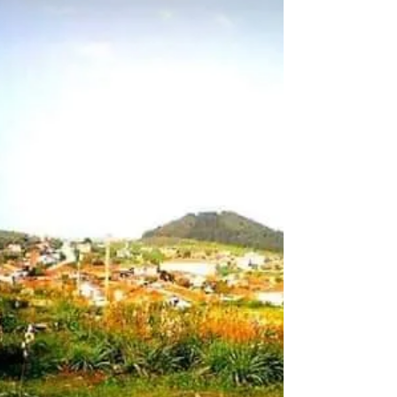
taşlıparada kututulurdu. Eğer hava yağışlı
ise dışarılara ,yollara serilmeden evde
böceklik damının beton zeminine dökülerek
büyükçe bir yığın yapılırdı. Gerek kızışmasını
önlemek ,gerekseContinue reading “Nerden
başlamalı?”