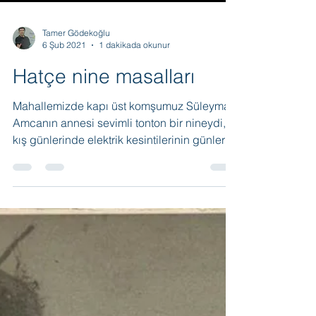
Tamer Gödekoğlu
6 Şub 2021
1 dakikada okunur
Hatçe nine masalları
Mahallemizde kapı üst komşumuz Süleyman
Amcanın annesi sevimli tonton bir nineydi,
kış günlerinde elektrik kesintilerinin günlerce
sürdüğü, gaz lambası ışığında sobalı odada
adım atacak yer olmamasına rağmen çıt