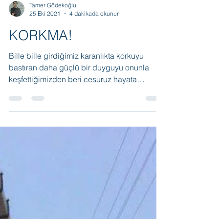
Tamer Gödekoğlu
25 Eki 2021
4 dakikada okunur
KORKMA!
Bille bille girdiğimiz karanlıkta korkuyu
bastıran daha güçlü bir duyguyu onunla
keşfettiğimizden beri cesuruz hayata
karşı.Artık bende korkmuyorum gözümü
kapatmaya, önüm arkam sobe…..
saklanmayan ebe. KORKMA !✔️Sarıköyde,
öcüler, şeytanlar,cinler olurdu oyunlara engel
bizim çocukluğumuzda. Masallarda
duyduğumuz masum değillerdi, korkularımız
kadar büyük ve acımasızlardı. Köyün içinde
yaşandığı idia edilen hikaye ve
dedikodularda büyüyüp, gölgelerde,
korkularımızda gizlenirle