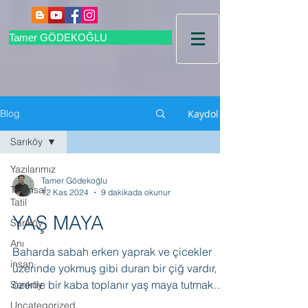
Tamer GÖDEKOĞLU
Kaydol
Blog
Sarıköy
Yazılarımız
Tamer Gödekoğlu
Tarımsal
12 Kas 2024
9 dakikada okunur
Tatil
YAŞ MAYA
Sarıköy
Anı
Baharda sabah erken yaprak ve çicekler
insan
üzerinde yokmuş gibi duran bir çiğ vardır,
özenle bir kaba toplanır yaş maya tutmak
Sarıköy
için. “Oh bee!! bugün okul yok Cumartesi ve
Uncategorized