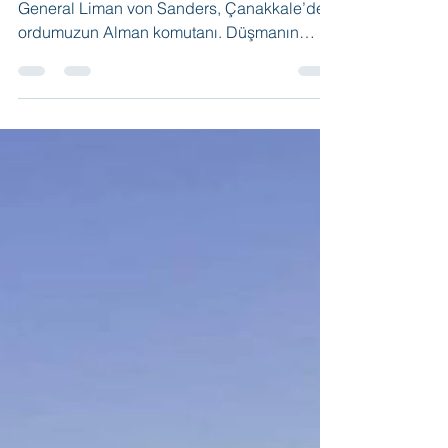
Tamer Gödekoğlu
6 Şub 2021
2 dakikada okunur
57.ALAY . 25 nisan 1915
Düşman Çanakkale’ye çıkarma yapıyor.
General Liman von Sanders, Çanakkale’deki
ordumuzun Alman komutanı. Düşmanın
Conkbayırı mevkiine çıkarma yapacağına
ihtimal vermiyor. Yarbay Mustafa Kemal…
Ordu yedeği olarak tutulan rahmetli sehit
amca dedemiz Halil oglu Hasan Çavuşun
da mensubu olduğu 19. Tümenin kurucu
komutanı…. Düşmanın asıl kuvvetini
Conkbayırı’na çıkaracağını, böylece