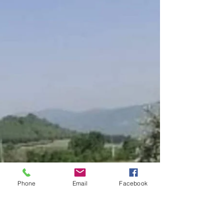
arkadan Çanakkale boğazına sarkarak
Seddülbahiri savunan kuvvetlerimizi
kuşatacağınıContinue readi
Phone
Email
Facebook