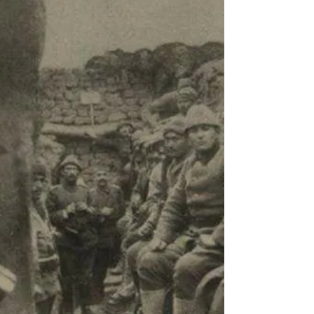
çıkmadan anlattığı masallar hayal
dünyamızda canlanır odanın dışına taşar
bahçedeki yüz numaraya yalnız gitmek
imkansız olurdu, Hatçe nine ile baba
annemlerin eskilerden sohbetleri zaten bir
masal gibiydi, Haşlanmış mısır veContinue
reading “Hatçe nine masalları”